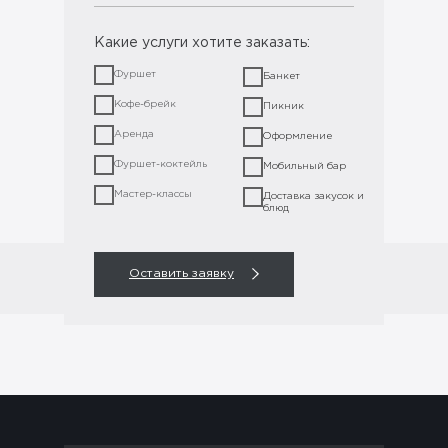
Какие услуги хотите заказать:
Фуршет
Банкет
Кофе-брейк
Пикник
Аренда
Оформление
Фуршет-коктейль
Мобильный бар
Мастер-классы
Доставка закусок и
блюд
Оставить заявку
Оставить заявку