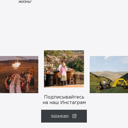
жизнь!
Посетить сайт
Посетить сайт
Подписывайтесь
на наш Инстаграм
Instagram
Instagram