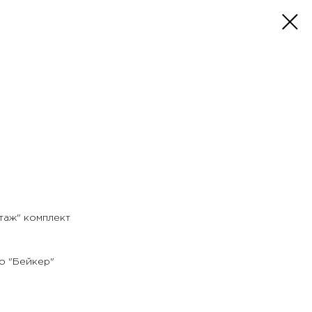
таж" комплект
о "Бейкер"