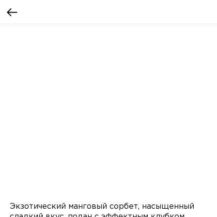
Экзотический манговый сорбет, насыщенный
сладкий вкус, подан с эффектным клубком