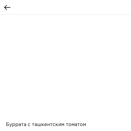
Буррата с ташкентским томатом